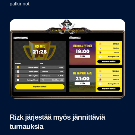
palkinnot.
Rizk järjestää myös jännittäviä
turnauksia