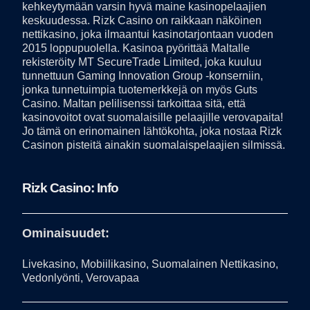
kehkeytymään varsin hyvä maine kasinopelaajien
keskuudessa. Rizk Casino on raikkaan näköinen
nettikasino, joka ilmaantui kasinotarjontaan vuoden
2015 loppupuolella. Kasinoa pyörittää Maltalle
rekisteröity MT SecureTrade Limited, joka kuuluu
tunnettuun Gaming Innovation Group -konserniin,
jonka tunnetuimpia tuotemerkkejä on myös Guts
Casino. Maltan pelilisenssi tarkoittaa sitä, että
kasinovoitot ovat suomalaisille pelaajille verovapaita!
Jo tämä on erinomainen lähtökohta, joka nostaa Rizk
Casinon pisteitä ainakin suomalaispelaajien silmissä.
Rizk Casino: Info
Ominaisuudet
Livekasino, Mobiilikasino, Suomalainen Nettikasino,
Vedonlyönti, Verovapaa