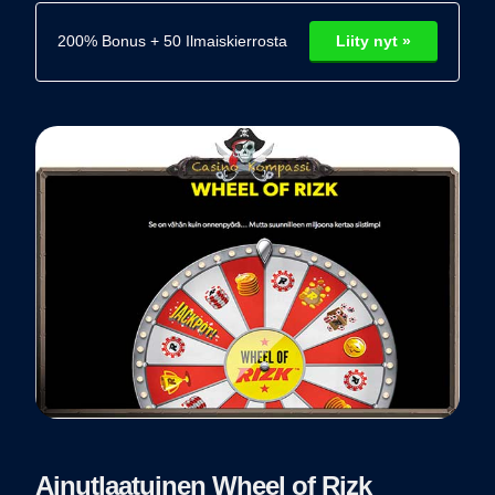
200% Bonus + 50 Ilmaiskierrosta
Liity nyt »
Ainutlaatuinen Wheel of Rizk