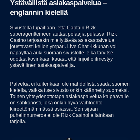
Ystävällistä asiakaspalvelua –
englannin kielellä
Sivustolla lupaillaan, että Captain Rizk
superagentteineen auttaa pelaajia pulassa. Rizk
Casino tarjoaakin miellyttävää asiakaspalvelua
joustavasti kellon ympäri. Live Chat -ikkunan voi
näpäyttää auki suoraan sivustolle, eikä tarvitse
odottaa kovinkaan kauaa, että linjoille ilmestyy
ystävällinen asiakaspalvelija.
Palvelua ei kuitenkaan ole mahdollista saada suomen
kielellä, vaikka itse sivusto onkin käännetty suomeksi.
Toinen yhteydenottotapa asiakaspalvelua kaipaavalle
on sähköposti, joka onkin hyvä vaihtoehto
kiireettömämmässä asiassa. Sen sijaan
puhelinnumeroa ei ole Rizk Casinolla lainkaan
tarjolla.