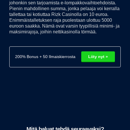
johonkin sen tarjoamista e-lompakkovaihtoehdoista.
Pienin mahdollinen summa, jonka pelaaja voi kerralla
tallettaa tai kotiuttaa Rizk Casinolla on 10 euroa.
Enimmäistalletuksen raja puolestaan ulottuu 5000
euroon saakka. Nämä ovat varsin tyypillisiä minimi- ja
maksimirajoja, joihin nettikasinolla törmää.
200% Bonus + 50 Ilmaiskierrosta
Liity nyt »
Mitä haluat tehdä seuraavaksi?