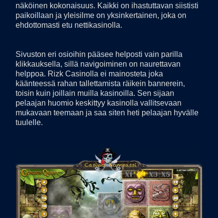
näköinen kokonaisuus. Kaikki on ihastuttavan siististi
paikoillaan ja yleisilme on yksinkertainen, joka on
ehdottomasti etu nettikasinolla.
Sivuston eri osioihin pääsee helposti vain parilla
klikkauksella, sillä navigoiminen on naurettavan
helppoa. Rizk Casinolla ei mainosteta joka
käänteessä rahan tallettamista räikein bannerein,
toisin kuin joillain muilla kasinoilla. Sen sijaan
pelaajan huomio keskittyy kasinolla vallitsevaan
mukavaan teemaan ja saa siten heti pelaajan hyvälle
tuulelle.