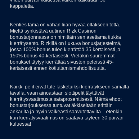
kappaletta.
Kenties tämä on vähän liian hyvää ollakseen totta.
Mieltä synkistävä uutinen Rizk Casinon
bonustarjonnassa on nimittäin sen asettama tiukka
kierrätysehto. Rizkillä on liukuva bonusjärjestelmä,
jossa 100% bonus tulee kierrättää 35-kertaisesti ja
150% bonus 40-kertaisesti. Vieläkin suuremmat
bonukset täytyy kierrättää sivuston peleissä 45-
kertaisesti ennen kotiuttamismahdollisuutta.
Kaikki pelit eivät tule lasketuiksi kierrätykseen samalla
tavalla, vaan ainoastaan slottipelit täyttävät
kierrätysvaatimusta sataprosenttisesti. Nämä ehdot
bonustarjouksessa tuntuvat äkkiseltään erittäin
ankarilta ja hyvin vaikeasti saavutettavilta – etenkin
kun kierrätysvaatimus on saatava täyteen 30 päivän
kuluessa!