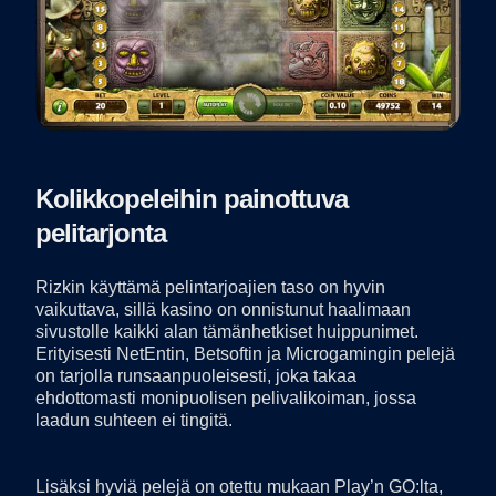
Kolikkopeleihin painottuva
pelitarjonta
Rizkin käyttämä pelintarjoajien taso on hyvin
vaikuttava, sillä kasino on onnistunut haalimaan
sivustolle kaikki alan tämänhetkiset huippunimet.
Erityisesti NetEntin, Betsoftin ja Microgamingin pelejä
on tarjolla runsaanpuoleisesti, joka takaa
ehdottomasti monipuolisen pelivalikoiman, jossa
laadun suhteen ei tingitä.
Lisäksi hyviä pelejä on otettu mukaan Play’n GO:lta,