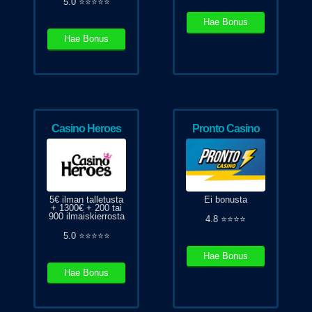
5.0 ⭐️⭐️⭐️⭐️⭐️
Hae Bonus
Hae Bonus
Casino Heroes
Pronto Casino
5€ ilman talletusta
Ei bonusta
+ 1300€ + 200 tai
900 ilmaiskierrosta
4.8 ⭐️⭐️⭐️⭐️
5.0 ⭐️⭐️⭐️⭐️⭐️
Hae Bonus
Hae Bonus