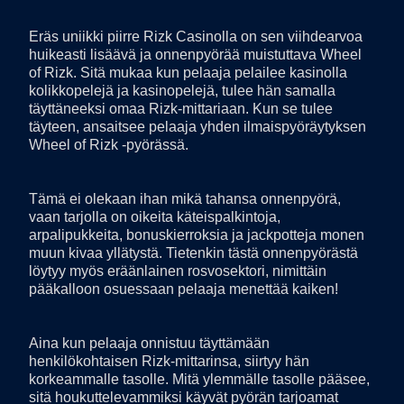
Eräs uniikki piirre Rizk Casinolla on sen viihdearvoa
huikeasti lisäävä ja onnenpyörää muistuttava Wheel
of Rizk. Sitä mukaa kun pelaaja pelailee kasinolla
kolikkopelejä ja kasinopelejä, tulee hän samalla
täyttäneeksi omaa Rizk-mittariaan. Kun se tulee
täyteen, ansaitsee pelaaja yhden ilmaispyöräytyksen
Wheel of Rizk -pyörässä.
Tämä ei olekaan ihan mikä tahansa onnenpyörä,
vaan tarjolla on oikeita käteispalkintoja,
arpalipukkeita, bonuskierroksia ja jackpotteja monen
muun kivaa yllätystä. Tietenkin tästä onnenpyörästä
löytyy myös eräänlainen rosvosektori, nimittäin
pääkalloon osuessaan pelaaja menettää kaiken!
Aina kun pelaaja onnistuu täyttämään
henkilökohtaisen Rizk-mittarinsa, siirtyy hän
korkeammalle tasolle. Mitä ylemmälle tasolle pääsee,
sitä houkuttelevammiksi käyvät pyörän tarjoamat